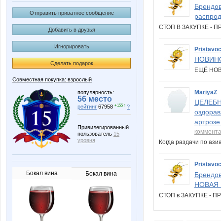
Брендов
Отправить приватное сообщение
распрод
СТОП В ЗАКУПКЕ -
Добавить в друзья
Игнорировать
Pristavo
НОВИН
Сделать подарок
ЕЩЁ НО
Совместная покупка: взрослый
MariyaZ
популярность:
56 место
ЦЕЛЕБНА
+155 ↑
рейтинг
67958
?
оздорав
артрозе
Привилегированный
коммент
пользователь
15
уровня
Когда раздачи по аз
Pristavo
Бокал вина
Бокал вина
Брендов
НОВАЯ К
СТОП в ЗАКУПКЕ - 