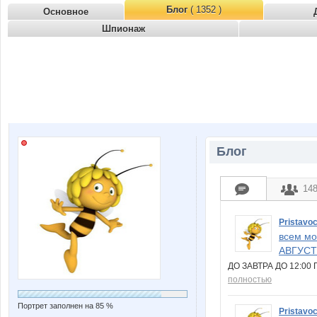
Блог
( 1352 )
Основное
Шпионаж
Блог
14
Pristavo
всем мо
АВГУСТ
ДО ЗАВТРА ДО 12:0
полностью
Портрет заполнен на 85 %
Pristavo