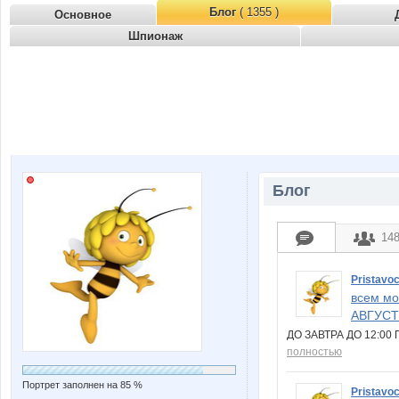
Блог
( 1355 )
Основное
Шпионаж
Блог
14
Pristavo
всем мо
АВГУСТ
ДО ЗАВТРА ДО 12:0
полностью
Портрет заполнен на 85 %
Pristavo