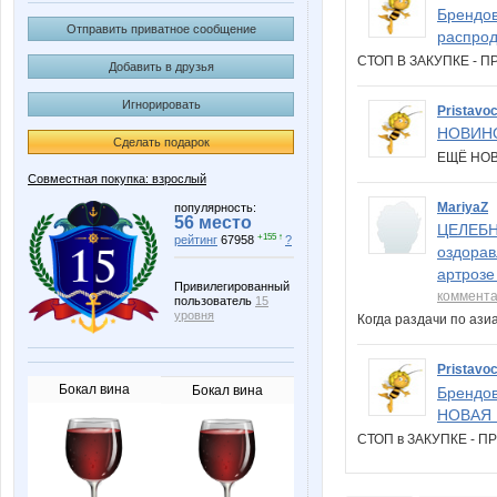
Брендов
Отправить приватное сообщение
распрод
СТОП В ЗАКУПКЕ -
Добавить в друзья
Игнорировать
Pristavo
НОВИН
Сделать подарок
ЕЩЁ НО
Совместная покупка: взрослый
MariyaZ
популярность:
56 место
ЦЕЛЕБНА
+155 ↑
рейтинг
67958
?
оздорав
артрозе
Привилегированный
коммент
пользователь
15
уровня
Когда раздачи по аз
Pristavo
Бокал вина
Бокал вина
Брендов
НОВАЯ К
СТОП в ЗАКУПКЕ - 