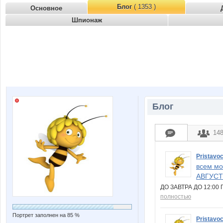
Блог
( 1353 )
Основное
Шпионаж
Блог
14
Pristavo
всем мо
АВГУСТ
ДО ЗАВТРА ДО 12:0
полностью
Портрет заполнен на 85 %
Pristavo