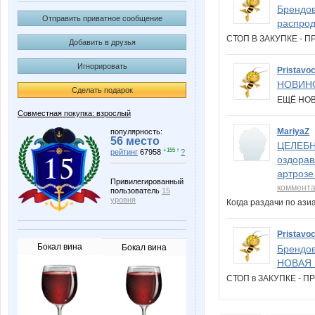
Брендов
Отправить приватное сообщение
распрод
СТОП В ЗАКУПКЕ -
Добавить в друзья
Игнорировать
Pristavo
НОВИН
Сделать подарок
ЕЩЁ НО
Совместная покупка: взрослый
MariyaZ
популярность:
56 место
ЦЕЛЕБНА
+155 ↑
рейтинг
67958
?
оздорав
артрозе
Привилегированный
коммент
пользователь
15
уровня
Когда раздачи по аз
Pristavo
Бокал вина
Бокал вина
Брендов
НОВАЯ К
СТОП в ЗАКУПКЕ - 