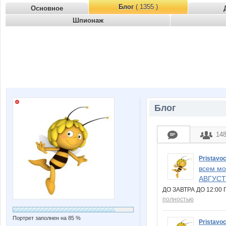
Блог
( 1355 )
Основное
Шпионаж
Блог
14
Pristavo
всем мо
АВГУСТ
ДО ЗАВТРА ДО 12:0
полностью
Портрет заполнен на 85 %
Pristavo