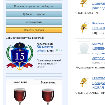
Брендов
Отправить приватное сообщение
распрод
СТОП В ЗАКУПКЕ -
Добавить в друзья
Игнорировать
Pristavo
НОВИН
Сделать подарок
ЕЩЁ НО
Совместная покупка: взрослый
MariyaZ
популярность:
56 место
ЦЕЛЕБНА
+155 ↑
рейтинг
67958
?
оздорав
артрозе
Привилегированный
коммент
пользователь
15
уровня
Когда раздачи по аз
Pristavo
Бокал вина
Бокал вина
Брендов
НОВАЯ К
СТОП в ЗАКУПКЕ - 